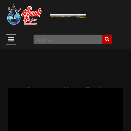
Selvasannathy Murugan Temple