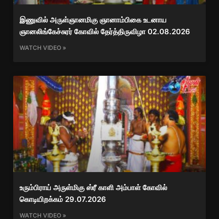
இணுவில் அருள்ஞானமிகு ஞானாம்பிகை உடனாய
ஞானலிங்கேச்சுரர் கோவில் தேர்த்திருவிழா 02.08.2026
WATCH VIDEO »
உரும்பிராய் அருள்மிகு ஸ்ரீ காளி அம்பாள் கோவில்
கொடியிறக்கம் 29.07.2026
WATCH VIDEO »