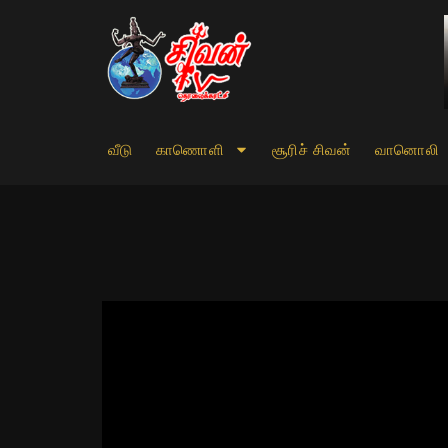
வீடு
காணொளி
சூரிச் சிவன்
வானொலி