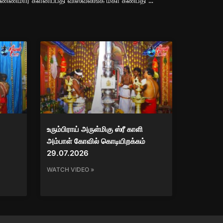
யாழ்ப்பாணம் – வண் – வடமேற்கு அண்ணமார் களனிப்பதி விஸ்வலிங்க மகா கணபதி கோவில் தேர்த்திருவிழா
உரும்பிராய் அருள்மிகு ஸ்ரீ காளி
அம்பாள் கோவில் கொடியிறக்கம்
29.07.2026
WATCH VIDEO »