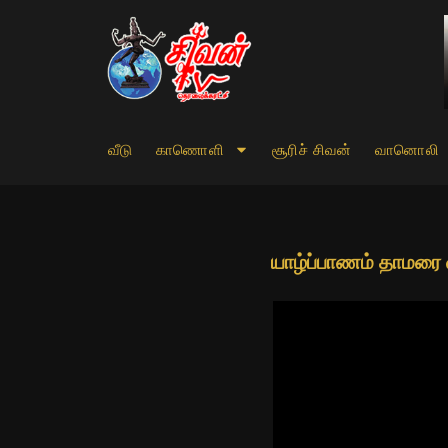
வீடு
காணொளி
சூரிச் சிவன்
வானொலி
யாழ்ப்பாணம் தாமரை 