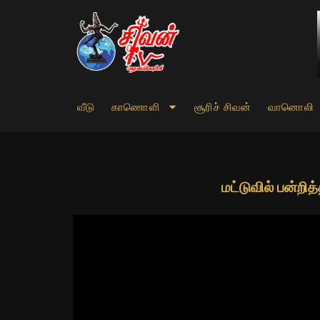
வீடு
காணொளி
சூரிச் சிவன்
வானொலி
மட்டுவில் பன்றி