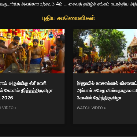
சுழிபுரம் – கம்பனை இராஜராஜேஸ்வரி அம்பாள் ஆலய வருடார்ந்த அலங்கார உற்சவம் 4ம் திருவிழா 31.03.2017
புதிய காணொளிகள்
ிராய் அருள்மிகு ஸ்ரீ காளி
இணுவில் காரைக்கால் விசாலாட்
் கோவில் தீர்த்தத்திருவிழா
அம்பாள் சமேத விஸ்வநாதசுவாம
7.2026
கோவில் தேர்த்திருவிழா
 VIDEO »
WATCH VIDEO »