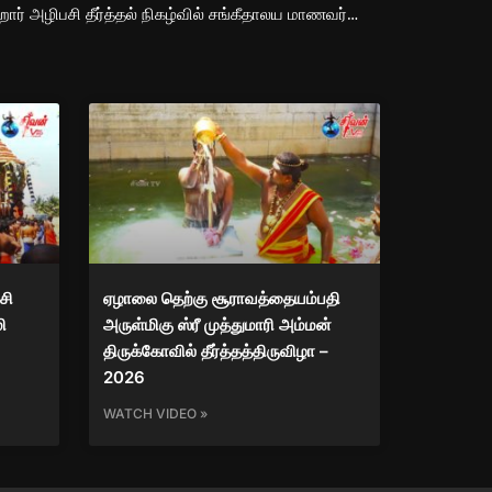
சைவத் தமிழ்ச் சங்கம் நடாத்திய அற்றார் அழிபசி தீர்த்தல் நிகழ்வில் சங்கீதாலய மாணவர்களின் கோணாட்சி.., சிவபுராணம்.
சி
ஏழாலை தெற்கு சூராவத்தையம்பதி
ி
அருள்மிகு ஸ்ரீ முத்துமாரி அம்மன்
திருக்கோவில் தீர்த்தத்திருவிழா –
2026
WATCH VIDEO »