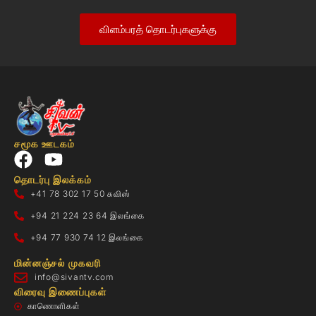
விளம்பரத் தொடர்புகளுக்கு
சமூக ஊடகம்
தொடர்பு இலக்கம்
+41 78 302 17 50 சுவிஸ்
+94 21 224 23 64 இலங்கை
+94 77 930 74 12 இலங்கை
மின்னஞ்சல் முகவரி
info@sivantv.com
விரைவு இணைப்புகள்
காணொளிகள்