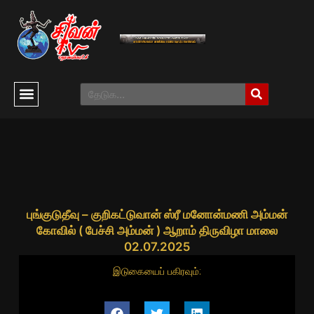
புங்குடுதீவு – குறிகட்டுவான் ஸ்ரீ மனோன்மணி அம்மன்
கோவில் ( பேச்சி அம்மன் ) ஆறாம் திருவிழா மாலை
02.07.2025
இடுகையைப் பகிரவும்: