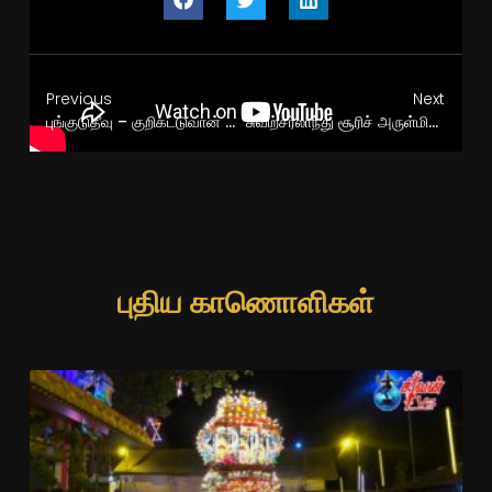
Previous
Next
புங்குடுதீவு – குறிகட்டுவான் ஸ்ரீ மனோன்மணி அம்மன் கோவில் ( பேச்சி அம்மன் ) ஆறாம் திருவிழா காலை 02.07.2025
சுவிற்சர்லாந்து சூரிச் அருள்மிகு சிவன் கோவில் ஏழாம் திருவிழா பகல்
புதிய காணொளிகள்