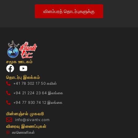
விளம்பரத் தொடர்புகளுக்கு
சமூக ஊடகம்
தொடர்பு இலக்கம்
+41 78 302 17 50 சுவிஸ்
+94 21 224 23 64 இலங்கை
+94 77 930 74 12 இலங்கை
மின்னஞ்சல் முகவரி
info@sivantv.com
விரைவு இணைப்புகள்
காணொளிகள்