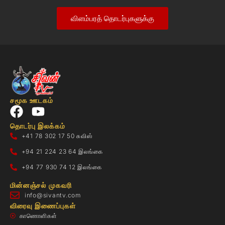
விளம்பரத் தொடர்புகளுக்கு
சமூக ஊடகம்
தொடர்பு இலக்கம்
+41 78 302 17 50 சுவிஸ்
+94 21 224 23 64 இலங்கை
+94 77 930 74 12 இலங்கை
மின்னஞ்சல் முகவரி
info@sivantv.com
விரைவு இணைப்புகள்
காணொளிகள்