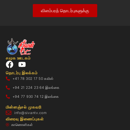
விளம்பரத் தொடர்புகளுக்கு
சமூக ஊடகம்
தொடர்பு இலக்கம்
+41 78 302 17 50 சுவிஸ்
+94 21 224 23 64 இலங்கை
+94 77 930 74 12 இலங்கை
மின்னஞ்சல் முகவரி
info@sivantv.com
விரைவு இணைப்புகள்
காணொளிகள்