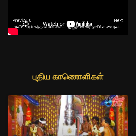
Previous
Next
மாவிட்டபுரம் கந்தசுவாமி கோவில் தேர்த்திருவிழா
இணுவில் ஸ்ரீ நரசிங்க வைரவர் கோவில் தீர்த்தத்திருவிழா 04.08.2024
புதிய காணொளிகள்