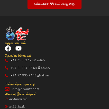
விளம்பரத் தொடர்புகளுக்கு
சமூக ஊடகம்
தொடர்பு இலக்கம்
+41 78 302 17 50 சுவிஸ்
+94 21 224 23 64 இலங்கை
+94 77 930 74 12 இலங்கை
மின்னஞ்சல் முகவரி
info@sivantv.com
விரைவு இணைப்புகள்
காணொளிகள்
சூரிச் சிவன்