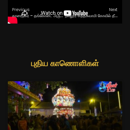
Previous
Next
காரைநகர் – தங்கோடை அருள்மிகு நாகபூசணி அம்பாள் கோவில் ஏழாம் திருவிழா மாலை விசேட வசந்த மண்டப பூசை
நல்லூர் கந்தசுவாமி கோவில் தீர்த்தத்திருவிழா
புதிய காணொளிகள்