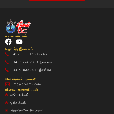
சமூக ஊடகம்
தொடர்பு இலக்கம்
+41 78 302 17 50 சுவிஸ்
+94 21 224 23 64 இலங்கை
+94 77 930 74 12 இலங்கை
மின்னஞ்சல் முகவரி
info@sivantv.com
விரைவு இணைப்புகள்
காணொளிகள்
சூரிச் சிவன்
மற்றவர்களின் நிகழ்வுகள்