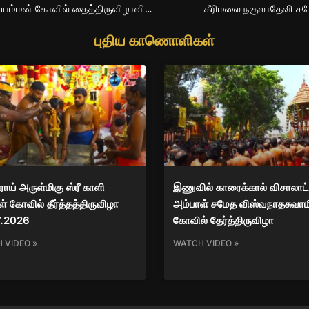
இந்தியா கோவில்பட்டி அருகே சிந்தலக்கரை வெட்காளியம்மன் கோவில் தைத்திருவிழாவினை முன்னிட்டு மும்மத பிரார்த்தனை 10.02.2017
கீரிமலை நகுலாதேவி சம
புதிய காணொளிகள்
ிராய் அருள்மிகு ஸ்ரீ காளி
இணுவில் காரைக்கால் விசாலாட்
் கோவில் தீர்த்தத்திருவிழா
அம்பாள் சமேத விஸ்வநாதசுவாம
7.2026
கோவில் தேர்த்திருவிழா
 VIDEO »
WATCH VIDEO »