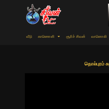
வீடு
காணொளி
சூரிச் சிவன்
வானொலி
தொல்புரம் ச