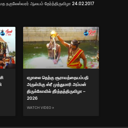
ேத நகுலேஸ்வரர் ஆலயம் தேர்த்திருவிழா 24.02.2017
சி
ஏழாலை தெற்கு சூராவத்தையம்பதி
ி
அருள்மிகு ஸ்ரீ முத்துமாரி அம்மன்
திருக்கோவில் தீர்த்தத்திருவிழா –
2026
WATCH VIDEO »