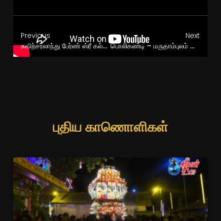
Previous
Next
சுவிற்சர்லாந்து பேர்ண் ஸ்ரீ கல்யாண சுப்பிரமணியர் கோவில் தீர்த்தத்திருவிழா
பொலிகண்டி – மருதாம்புலம் ஸ்ரீ பத்திரகாளி அம்பாள் கோவில் மண்டலாபிசேக பூர்த்தி மாலை வசந்தமண்டப பூசை
புதிய காணொளிகள்