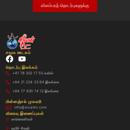
விளம்பரத் தொடர்புகளுக்கு
சமூக ஊடகம்
தொடர்பு இலக்கம்
+41 78 302 17 50 சுவிஸ்
+94 21 224 23 64 இலங்கை
+94 77 930 74 12 இலங்கை
மின்னஞ்சல் முகவரி
info@sivantv.com
விரைவு இணைப்புகள்
காணொளிகள்
சூரிச் சிவன்