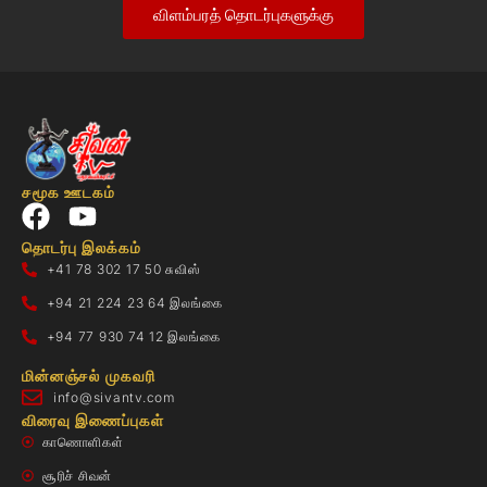
விளம்பரத் தொடர்புகளுக்கு
சமூக ஊடகம்
தொடர்பு இலக்கம்
+41 78 302 17 50 சுவிஸ்
+94 21 224 23 64 இலங்கை
+94 77 930 74 12 இலங்கை
மின்னஞ்சல் முகவரி
info@sivantv.com
விரைவு இணைப்புகள்
காணொளிகள்
சூரிச் சிவன்