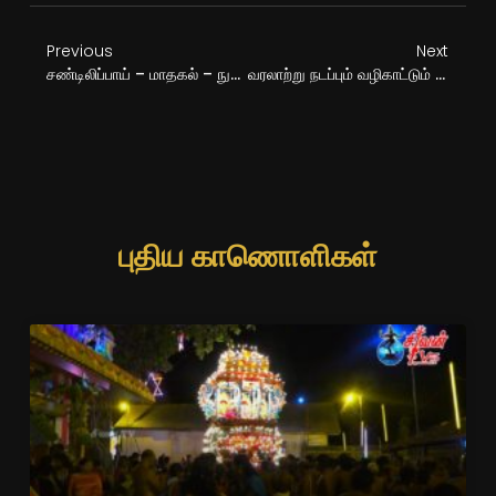
Previous
Next
சண்டிலிப்பாய் – மாதகல் – நுணசை – கூடல்விளாத்தி அருள்மிகு ஸ்ரீ சாந்தநாயகி சமேத சந்திரமௌலீஸ்வரர் கோவில் தீர்த்தத்திருவிழா 20.02.2019
வரலாற்று நடப்பும் வழிகாட்டும் விழிப்பும் சிறப்புகவியரங்கம்
புதிய காணொளிகள்