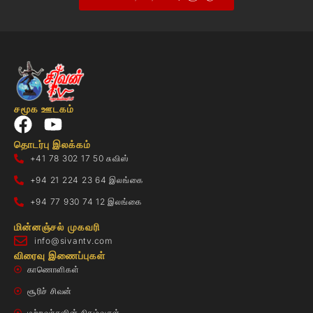
சமூக ஊடகம்
தொடர்பு இலக்கம்
+41 78 302 17 50 சுவிஸ்
+94 21 224 23 64 இலங்கை
+94 77 930 74 12 இலங்கை
மின்னஞ்சல் முகவரி
info@sivantv.com
விரைவு இணைப்புகள்
காணொளிகள்
சூரிச் சிவன்
மற்றவர்களின் நிகழ்வுகள்